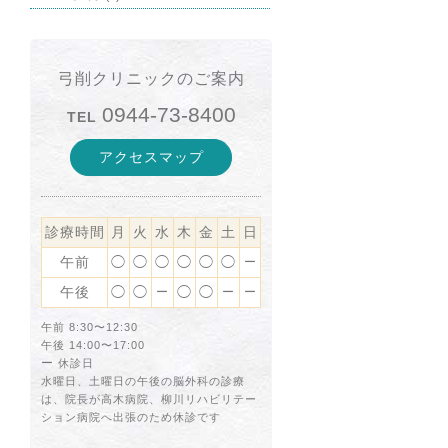
弓削クリニックのご案内
0944-73-8400
TEL
アクセスマップ
診療時間
月
火
水
木
金
土
日
午前
◯
◯
◯
◯
◯
◯
ー
午後
◯
◯
◯
◯
ー
ー
ー
午前 8:30〜12:30
午後 14:00〜17:00
ー
休診日
水曜日、土曜日の午後の脳外科の診療
は、院長が高木病院、柳川リハビリテー
ション病院へ出張のため休診です