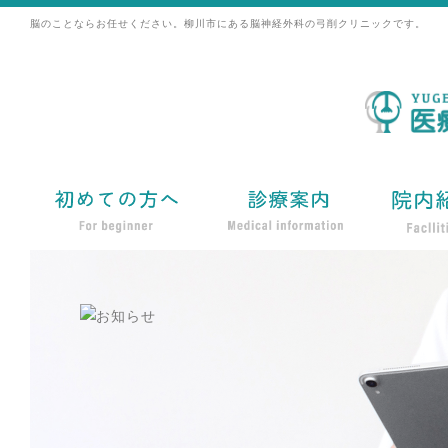
脳のことならお任せください。柳川市にある脳神経外科の弓削クリニックです。