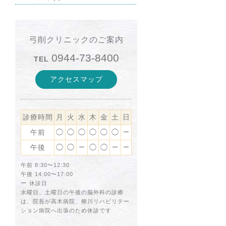
弓削クリニックのご案内
0944-73-8400
TEL
アクセスマップ
診療時間
月
火
水
木
金
土
日
午前
◯
◯
◯
◯
◯
◯
ー
午後
◯
◯
◯
◯
ー
ー
ー
午前 8:30〜12:30
午後 14:00〜17:00
ー
休診日
水曜日、土曜日の午後の脳外科の診療
は、院長が高木病院、柳川リハビリテー
ション病院へ出張のため休診です