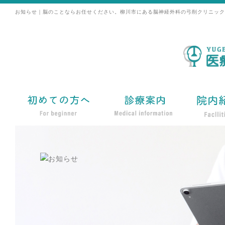
お知らせ｜脳のことならお任せください。柳川市にある脳神経外科の弓削クリニック