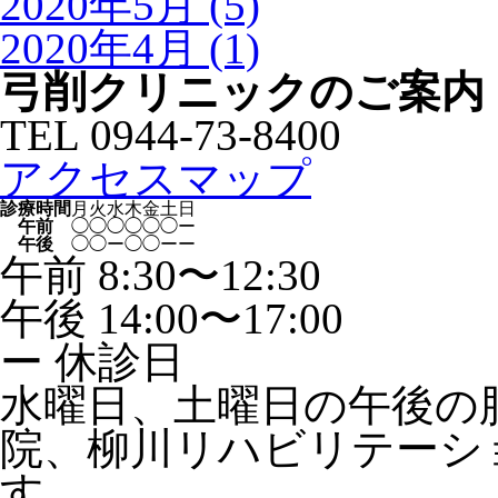
2020年5月 (5)
2020年4月 (1)
弓削クリニックのご案内
TEL
0944-73-8400
アクセスマップ
診療時間
月
火
水
木
金
土
日
午前
◯
◯
◯
◯
◯
◯
ー
午後
◯
◯
ー
◯
◯
ー
ー
午前 8:30〜12:30
午後 14:00〜17:00
ー
休診日
水曜日、土曜日の午後の
院、柳川リハビリテーシ
す