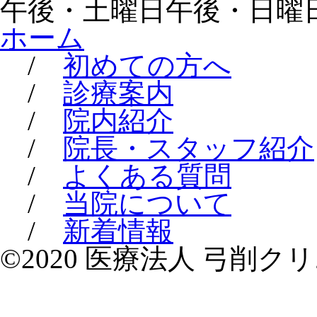
午後・土曜日午後・日曜
ホーム
/
初めての方へ
/
診療案内
/
院内紹介
/
院長・スタッフ紹介
/
よくある質問
/
当院について
/
新着情報
©2020 医療法人 弓削クリニック a