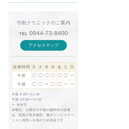
弓削クリニックのご案内
0944-73-8400
TEL
アクセスマップ
診療時間
月
火
水
木
金
土
日
午前
◯
◯
◯
◯
◯
◯
ー
午後
◯
◯
◯
◯
ー
ー
ー
午前 8:30〜12:30
午後 14:00〜17:00
ー
休診日
水曜日、土曜日の午後の脳外科の診療
は、院長が高木病院、柳川リハビリテー
ション病院へ出張のため休診です