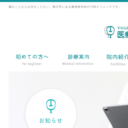
脳のことならお任せください。柳川市にある脳神経外科の弓削クリニックです。